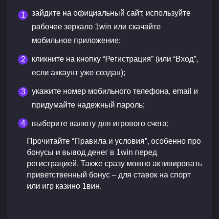
зайдите на официальный сайт, используйте
рабочее зеркало 1win или скачайте
мобильное приложение;
кликните на кнопку “Регистрация” (или “Вход”,
если аккаунт уже создан);
укажите номер мобильного телефона, email и
придумайте надежный пароль;
выберите валюту для игрового счета;
Прочитайте “Правила и условия”, особенно про
бонусы и вывод денег в 1win перед
регистрацией. Также сразу можно активировать
приветственный бонус – для ставок на спорт
или игр казино 1вин.