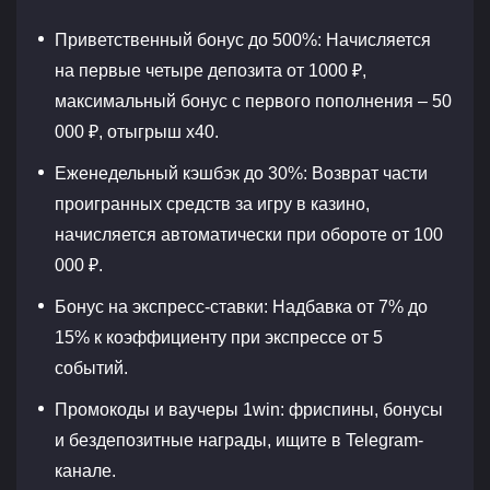
Приветственный бонус до 500%: Начисляется
на первые четыре депозита от 1000 ₽,
максимальный бонус с первого пополнения – 50
000 ₽, отыгрыш x40.
Еженедельный кэшбэк до 30%: Возврат части
проигранных средств за игру в казино,
начисляется автоматически при обороте от 100
000 ₽.
Бонус на экспресс-ставки: Надбавка от 7% до
15% к коэффициенту при экспрессе от 5
событий.
Промокоды и ваучеры 1win: фриспины, бонусы
и бездепозитные награды, ищите в Telegram-
канале.