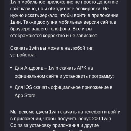
1win мобильное приложение не просто дополняет
сайт казино, но и обходит все блокировки. Не
нужно искать зеркало, чтобы войти в приложение
1вин. Также доступна мобильная версия сайта в
браузере вашего телефона. Все игры
отображаются корректно и не зависают.
Скачать 1win вы можете на любой тип
устройства:
Для Андроид – 1win скачать APK на
официальном сайте и установить программу;
Для IOS скачать официальное приложение в
App Store.
Мы рекомендуем 1win скачать на телефон и войти
в приложении, чтобы получить бонус 200 1win
Coins за установку приложения и другие