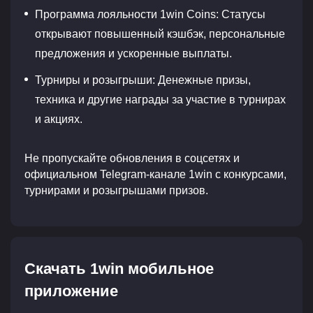
Программа лояльности 1win Coins: Статусы
открывают повышенный кэшбэк, персональные
предложения и ускоренные выплаты.
Турниры и розыгрыши: Денежные призы,
техника и другие награды за участие в турнирах
и акциях.
Не пропускайте обновления в соцсетях и
официальном Telegram-канале 1win с конкурсами,
турнирами и розыгрышами призов.
Скачать 1win мобильное
приложение