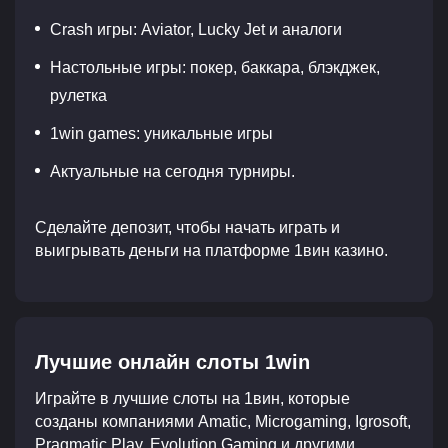
Crash игры: Aviator, Lucky Jet и аналоги
Настольные игры: покер, баккара, блэкджек,
рулетка
1win games: уникальные игры
Актуальные на сегодня турниры.
Сделайте депозит, чтобы начать играть и
выигрывать деньги на платформе 1вин казино.
Лучшие онлайн слоты 1win
Играйте в лучшие слоты на 1вин, которые
созданы компаниями Amatic, Microgaming, Igrosoft,
Pragmatic Play, Evolution Gaming и другими