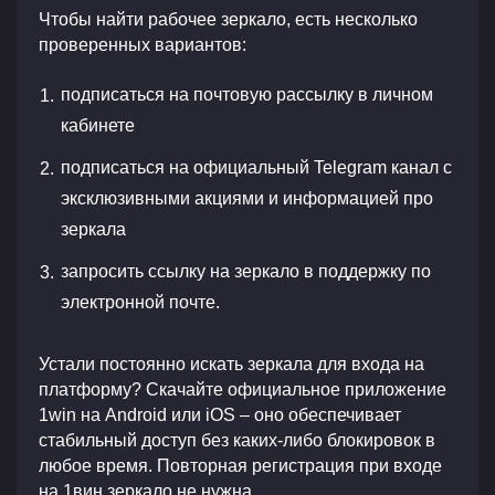
Чтобы найти рабочее зеркало, есть несколько
проверенных вариантов:
подписаться на почтовую рассылку в личном
кабинете
подписаться на официальный Telegram канал с
эксклюзивными акциями и информацией про
зеркала
запросить ссылку на зеркало в поддержку по
электронной почте.
Устали постоянно искать зеркала для входа на
платформу? Скачайте официальное приложение
1win на Android или iOS – оно обеспечивает
стабильный доступ без каких-либо блокировок в
любое время. Повторная регистрация при входе
на 1вин зеркало не нужна.