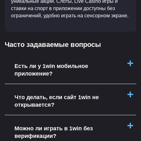
уникальные акции. Слоты, Live Casino игры и
ставки на спорт в приложении доступны без
ограничений, удобно играть на сенсорном экране.
Часто задаваемые вопросы
Есть ли у 1win мобильное
приложение?
Что делать, если сайт 1win не
открывается?
Можно ли играть в 1win без
верификации?