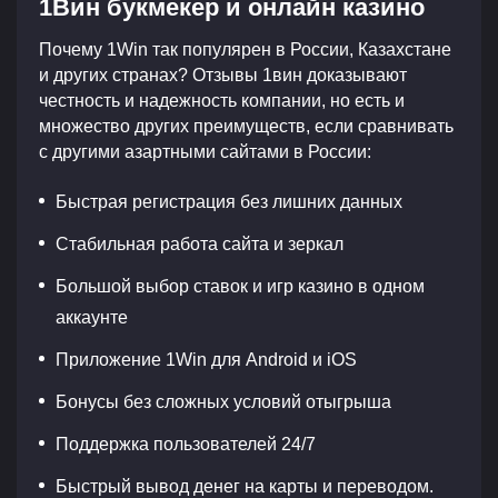
1Вин букмекер и онлайн казино
Почему 1Win так популярен в России, Казахстане
и других странах? Отзывы 1вин доказывают
честность и надежность компании, но есть и
множество других преимуществ, если сравнивать
с другими азартными сайтами в России:
Быстрая регистрация без лишних данных
Стабильная работа сайта и зеркал
Большой выбор ставок и игр казино в одном
аккаунте
Приложение 1Win для Android и iOS
Бонусы без сложных условий отыгрыша
Поддержка пользователей 24/7
Быстрый вывод денег на карты и переводом.