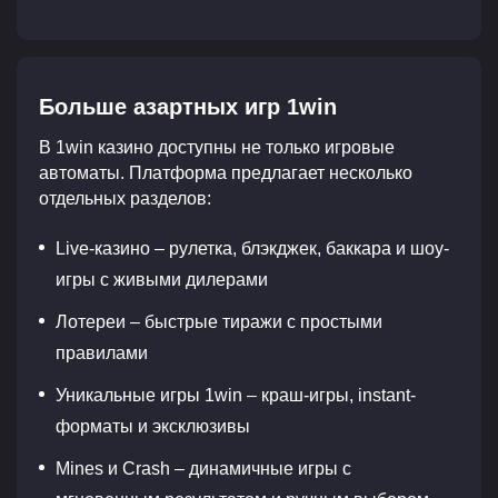
Больше азартных игр 1win
В 1win казино доступны не только игровые
автоматы. Платформа предлагает несколько
отдельных разделов:
Live-казино – рулетка, блэкджек, баккара и шоу-
игры с живыми дилерами
Лотереи – быстрые тиражи с простыми
правилами
Уникальные игры 1win – краш-игры, instant-
форматы и эксклюзивы
Mines и Crash – динамичные игры с